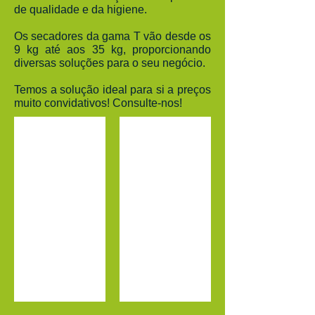
de qualidade e da higiene.
Os secadores da gama T vão desde os
9 kg até aos 35 kg, proporcionando
diversas soluções para o seu negócio.
Temos a solução ideal para si a preços
muito convidativos! Consulte-nos!
T9
T11