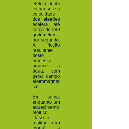
elétrico tenta
fechar-se e a
velocidade
dos eletrões
acelera até
cerca de 280
quilómetros
por segundo.
A fricção
resultante
deste
processo
aquece a
água, sem
gerar campo
eletromagnét
ico.
Em suma:
enquanto um
aquecimento
elétrico
clássico
restitui (em
teoria) a