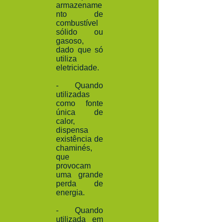
armazename
nto de
combustível
sólido ou
gasoso,
dado que só
utiliza
eletricidade.
- Quando
utilizadas
como fonte
única de
calor,
dispensa
existência de
chaminés,
que
provocam
uma grande
perda de
energia.
- Quando
utilizada em