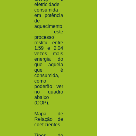
eletricidade
consumida
em potência
de
aquecimento
, este
processo
restitui entre
1.59 e 2.04
vezes mais
energia do
que aquela
que é
consumida,
como
poderão ver
no quadro
abaixo
(COP).
Mapa de
Relação de
coeficientes
Tipos de