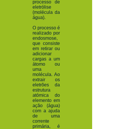
processo de
eletrólise
(molécula da
água).
O processo é
realizado por
endosmose,
que consiste
em retirar ou
adicionar
cargas a um
átomo ou
uma
molécula. Ao
extrair os
eletrões da
estrutura
atómica do
elemento em
ação (água)
com a ajuda
de uma
corrente
primária, é