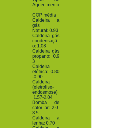
Aquecimento
COP média
Caldeira a
gás
Natural: 0.93
Caldeira gás
condensaçã
o: 1.08
Caldeira gás
propano: 0.9
3
Caldeira
elétrica: 0.80
-0.90
Caldeira
(eletrolise-
endosmose):
1.57-2.04
Bomba de
calor ar: 2.0-
3.5
Caldeira a
lenha: 0.70