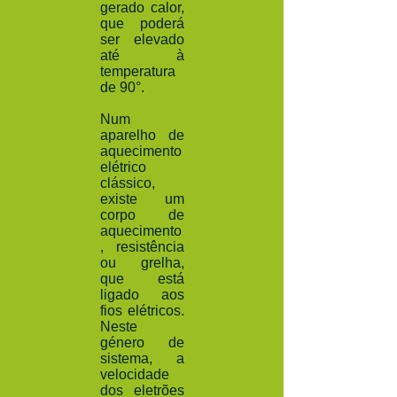
gerado calor,
que poderá
ser elevado
até à
temperatura
de 90°.
Num
aparelho de
aquecimento
elétrico
clássico,
existe um
corpo de
aquecimento
, resistência
ou grelha,
que está
ligado aos
fios elétricos.
Neste
género de
sistema, a
velocidade
dos eletrões