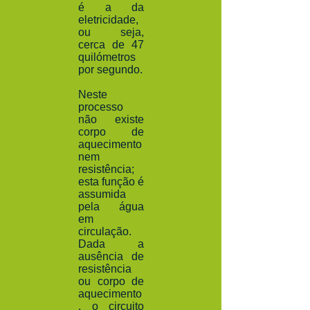
é a da
eletricidade,
ou seja,
cerca de 47
quilómetros
por segundo.
Neste
processo
não existe
corpo de
aquecimento
nem
resistência;
esta função é
assumida
pela água
em
circulação.
Dada a
ausência de
resistência
ou corpo de
aquecimento
, o circuito