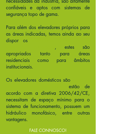
necessidades da industria, são altamente
confiáveis e aptos com sistemas de
segurança topo de gama.
Para além dos elevadores próprios para
as áreas indicadas, temos ainda ao seu
dispor os
elevadores domésticos de
pequenas dimensões
, estes são
apropriados tanto para áreas
residenciais como para âmbitos
institucionais.
Os elevadores domésticos são
perfeitos
para espaços reduzidos,
estão de
acordo com a diretiva 2006/42/CE,
necessitam de espaço mínimo para o
sistema de funcionamento, possuem um
hidráulico monofásico, entre outras
vantagens.
FALE CONNOSCO!