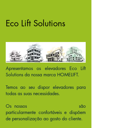
Eco Lift Solutions
-
HOMELIFT
Apresentamos os elevadores Eco Lift
Solutions da nossa marca HOMELIFT.
Temos ao seu dispor elevadores para
todas as suas necessidades.
Os nossos
elevadores residenciais
são
particularmente confortáveis e dispõem
de personalização ao gosto do cliente.