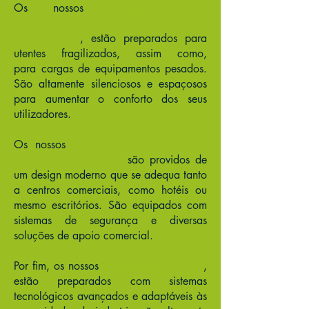
Os nossos
elevadores para
estabelecimentos de atendimento social
ou de saúde
, estão preparados para
utentes fragilizados, assim como,
para cargas de equipamentos pesados.
São altamente silenciosos e espaçosos
para aumentar o conforto dos seus
utilizadores.
Os nossos
elevadores para locais de
comercio ou hotelaria
são providos de
um design moderno que se adequa tanto
a centros comerciais, como hotéis ou
mesmo escritórios. São equipados com
sistemas de segurança e diversas
soluções de apoio comercial.
Por fim, os nossos
elevadores industriais
,
estão preparados com sistemas
tecnológicos avançados e adaptáveis às