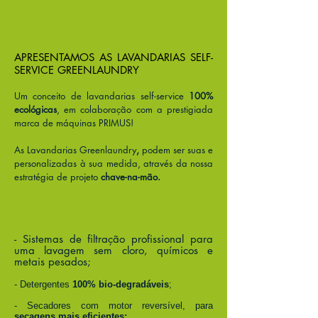
APRESENTAMOS AS LAVANDARIAS SELF-
SERVICE GREENLAUNDRY
PRESTIGE
Um conceito de lavandarias self-service
100%
ecológicas
, em colaboração com a prestigiada
marca de máquinas PRIMUS!
As Lavandarias Greenlaundry
,
podem ser suas e
personalizadas à sua medida, através da nossa
estratégia de projeto
chave-na-mão.
+ ECONOMIA + CONFORTO +
QUALIDADE
- Sistemas de filtração profissional para
uma lavagem sem cloro, químicos e
metais pesados;
- Detergentes
100% bio-degradáveis
;
- Secadores com motor reversível, para
secagens mais eficientes;