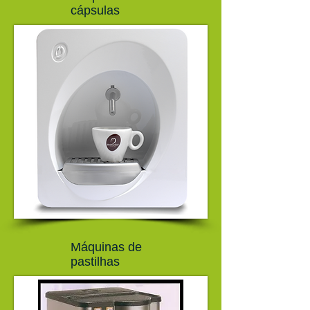
cápsulas
Máquinas de
pastilhas