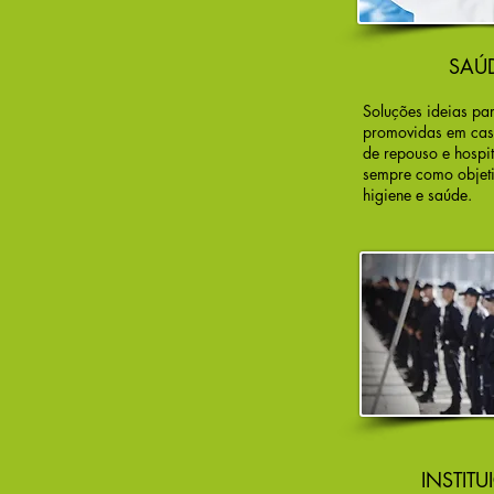
SAÚ
Soluções ideias pa
promovidas em cas
de
repouso
e hospit
sempre como objeti
higiene e saúde.
INSTIT