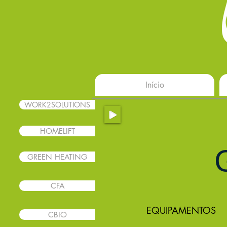
Início
WORK2SOLUTIONS
HOMELIFT
GREEN HEATING
CFA
EQUIPAMENTOS
CBIO