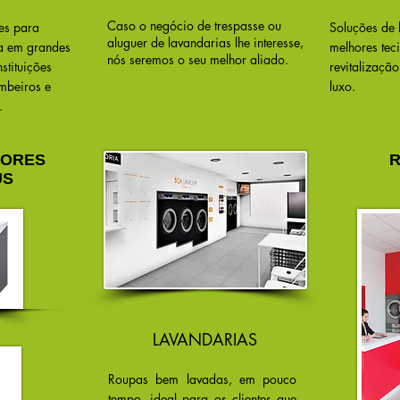
Caso o negócio de trespasse ou
es para
Soluções de 
aluguer de lavandarias lhe interesse,
a em grandes
melhores teci
nós seremos o seu
melhor aliado.
stituições
revitalizaçã
mbeiros e
luxo.
.
DORES
R
US
LAVANDARIAS
Roupas bem lavadas, em pouco
tempo, ideal para os clientes que