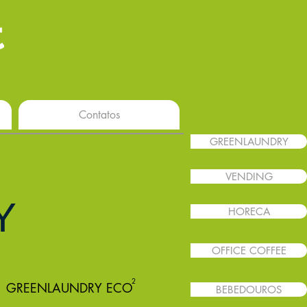
Contatos
GREENLAUNDRY
VENDING
Y
HORECA
OFFICE COFFEE
2
GREENLAUNDRY ECO
BEBEDOUROS