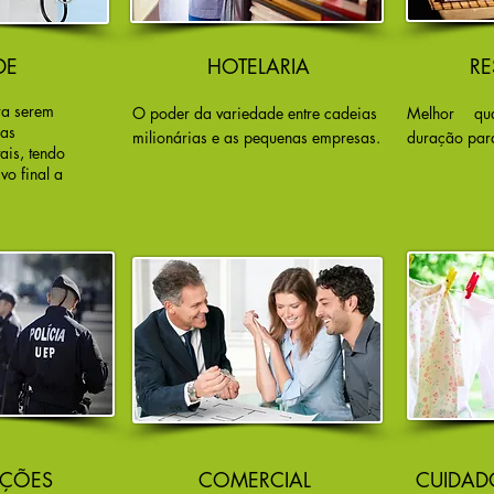
DE
HOTELARIA
RE
ra serem
O poder da variedade entre cadeias
Melhor qu
as
milionárias e as pequenas empresas.
duração para
ais, tendo
vo final a
UIÇÕES
COMERCIAL
CUIDAD