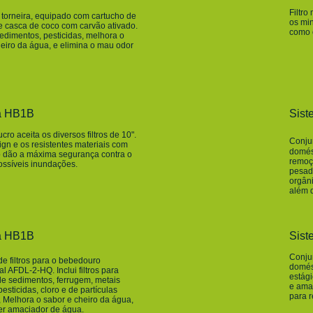
Filtro
a torneira, equipado com cartucho de
os mi
de casca de coco com carvão ativado.
como o
dimentos, pesticidas, m
elhora o
heiro da água, e elimina o mau odor
a HB1B
Sis
ucro aceita os diversos filtros de 10".
Conjun
gn e os resistentes materiais com
domé
to dão a máxima segurança contra o
remoç
ossíveis inundações.
pesado
orgâni
além 
a HB1B
Sis
Conjun
e filtros para o bebedouro
domé
l AFDL-2-HQ. Inclui filtros para
estági
e sedimentos, ferrugem, metais
e
amac
esticidas, cloro e de partículas
para r
, Melhora o sabor e cheiro da água,
er amaciador de água.