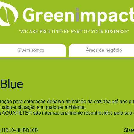
"WE ARE PROUD TO BE PART OF YOUR BUSINESS"
Quem somos
Áreas de negócio
 Blue
tração para colocação debaixo do balcão da cozinha até aos pur
alquer situação e a qualquer ambiente.
ca AQUAFILTER são internacionalmente reconhecidos pela sua q
a HB10-HHBB10B
Sis