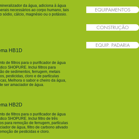
 mineralizador da água, adiciona à água
EQUIPAMENTOS
nerais necessários ao corpo humano, tais
 sódio, cálcio, magnésio ou o potássio.
CONSTRUÇÃO
EQUIP. PADARIA
tema HB1D
to de filtros para o purificador de água
stico SHOPURE.
Inclui filtros para
ão de sedimentos, ferrugem, metais
s, pesticidas, cloro e de partículas
cas, Melhora o sabor e cheiro da água,
de ser amaciador de água.
tema HB2D
to de filtros para o purificador de água
s
tico SHOPURE. Inclui filtro de três
os para remoção de ferrugem, partículas
iador de água, filtro de carbono ativado
emoção de pesticidas e cloro.