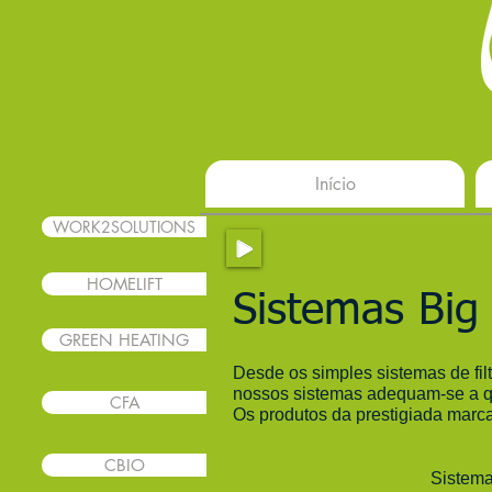
Início
WORK2SOLUTIONS
HOMELIFT
Sistemas Big
GREEN HEATING
Desde os simples sistemas de fil
nossos sistemas adequam-se a qu
CFA
O
s produtos da prestigiada mar
CBIO
Sistem