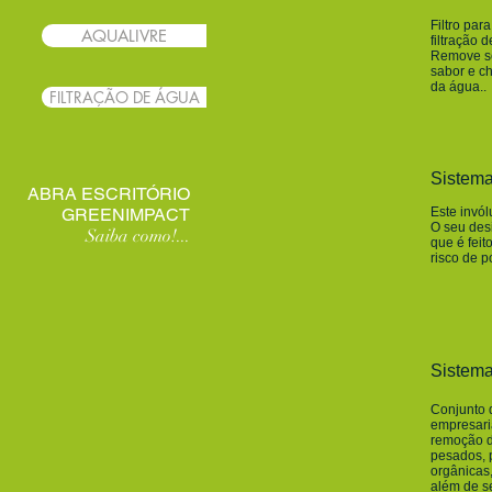
Filtro par
AQUALIVRE
filtração 
Remove se
sabor e c
da água..
FILTRAÇÃO DE ÁGUA
Sistem
ABRA ESCRITÓRIO
GREENIMPACT
Este invól
O seu desi
Saiba como!...
que é fei
risco de p
Sistem
Conjunto d
empresaria
remoção d
pesados, p
orgânicas
além de s