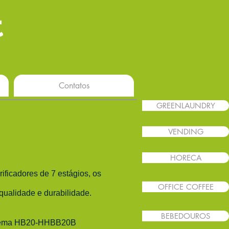
Contatos
GREENLAUNDRY
VENDING
HORECA
ificadores de 7 estágios, os
OFFICE COFFEE
ualidade e durabilidade.
BEBEDOUROS
tema HB20-HHBB20B