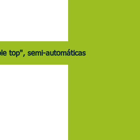
le top", semi-automáticas
LEI SA sem móvel