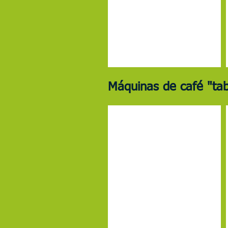
Máquinas de café "tab
LEI SA com móvel