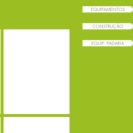
EQUIPAMENTOS
CONSTRUÇÃO
LEI 700 TOUCH.jpg
EQUIP. PADARIA
700
LEI 500L SMART
700