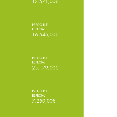
13.571,00€
E
S
D
PREÇO R.E.
D
E
ESPECIAL
16.545,00€
E
S
D
PREÇO R.E.
D
E
ESPECIAL
25.179,00€
E
S
D
PREÇO R.E.
D
E
ESPECIAL
7.250,00€