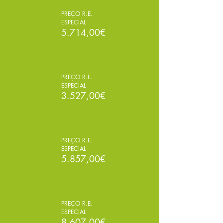
E
S
D
PREÇO R.E.
D
E
ESPECIAL
5.714,00€
E
S
D
PREÇO R.E.
D
E
ESPECIAL
3.527,00€
E
S
D
PREÇO R.E.
D
E
ESPECIAL
5.857,00€
E
S
D
PREÇO R.E.
D
E
ESPECIAL
8.607,00€