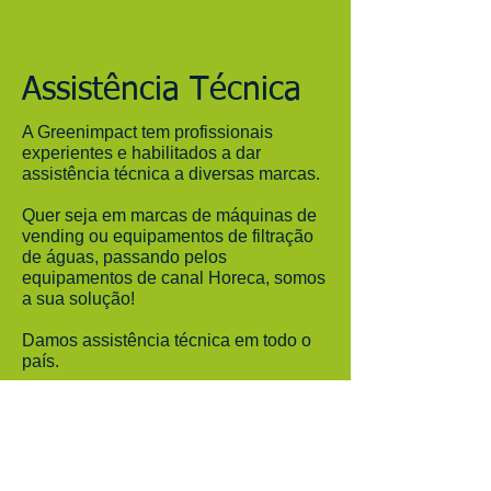
Assistência Técnica
A Greenimpact tem profissionais
experientes e habilitados a dar
assistência técnica a diversas marcas.
Quer seja em marcas de máquinas de
vending ou equipamentos de filtração
de águas, passando pelos
equipamentos de canal Horeca, somos
a sua solução!
Damos assistência técnica em todo o
país.
Os nossos serviços incluem limpeza
e programação dos equipamentos.
Consulte-nos! Estamos à sua completa
disposição.