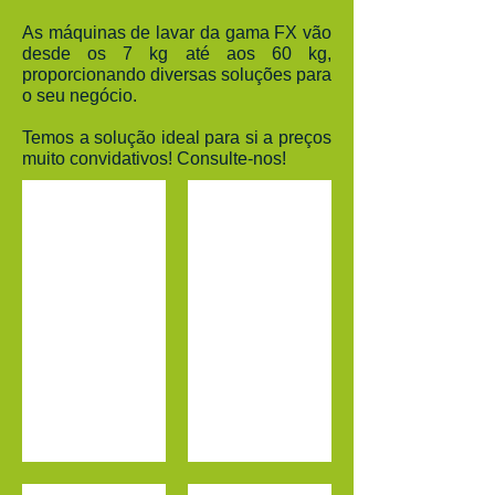
As máquinas de lavar da gama FX vão
desde os 7 kg até aos 60 kg,
proporcionando diversas soluções para
o seu negócio.
Temos a solução ideal para si a preços
muito convidativos! Consulte-nos!
FX-65
FX-80