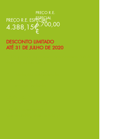
PREÇO R.E.
ESPECIAL
PREÇO R.E. ESPECIAL
6.700,00
4.388,15€
€
DESCONTO LIMITADO
ATÉ 31 DE JULHO DE 2020
* Os preços apresentados acresce IVA à
taxa legal em vigor
* Instalação sob consulta
Entrega Incluída
CONTACTE
+351 917 054 488
info@greenimpact.pt
comercial@greenimpact.pt