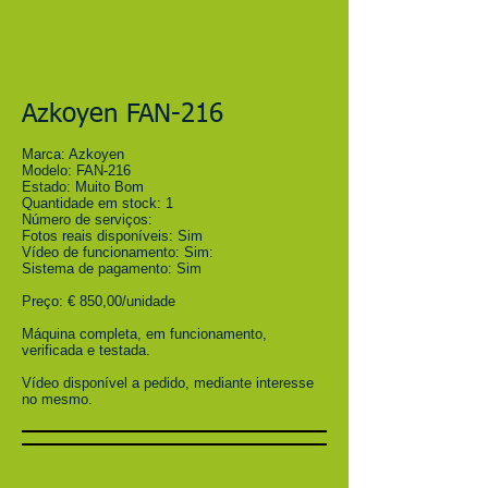
Azkoyen FAN-216
Marca: Azkoyen
Modelo: FAN-216
Estado: Muito Bom
Quantidade em stock: 1
Número de serviços:
Fotos reais disponíveis: Sim
Vídeo de funcionamento: Sim:
Sistema de pagamento: Sim
Preço: € 850,00/unidade
Máquina completa, em funcionamento,
verificada e testada.
Vídeo disponível a pedido, mediante interesse
no mesmo.