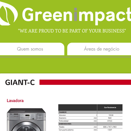
"WE ARE PROUD TO BE PART OF YOUR BUSINESS"
Quem somos
Áreas de negócio