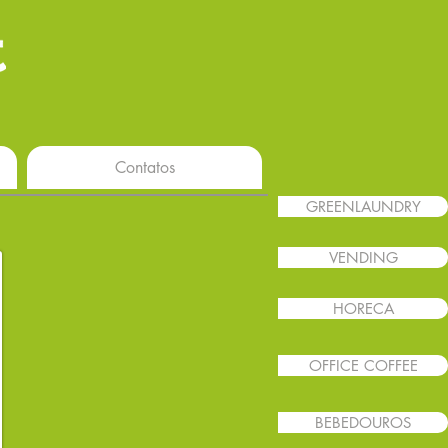
Contatos
GREENLAUNDRY
VENDING
HORECA
OFFICE COFFEE
BEBEDOUROS