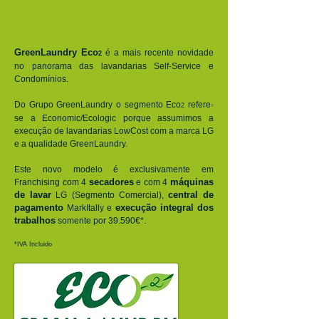
GreenLaundry Eco
é a mais recente novidade
2
no panorama das lavandarias
Self-Service e
Condomínios.
Do Grupo GreenLaundry o segmento Eco
refere-
2
se a Economic/Ecologic porque assumimos a
execução de lavandarias LowCost com a marca LG
e a qualidade GreenLaundry.
Este novo modelo é exclusivamente em
secadores
máquinas
Franchising com 4
e com 4
de lavar
central de
LG (Segmento Comercial),
pagamento
execução integral dos
MarkItally e
trabalhos
somente por 39.590€*.
*IVA Incluido